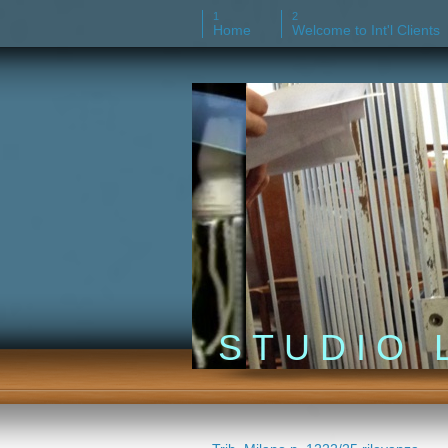
Home
Welcome to Int'l Clients
S T U D I O L