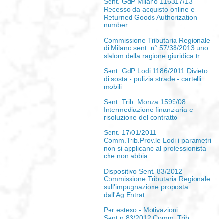
Sent. GdP Milano 116317/13
Recesso da acquisto online e
Returned Goods Authorization
number
Commissione Tributaria Regionale
di Milano sent. n° 57/38/2013 uno
slalom della ragione giuridica tr
Sent. GdP Lodi 1186/2011 Divieto
di sosta - pulizia strade - cartelli
mobili
Sent. Trib. Monza 1599/08
Intermediazione finanziaria e
risoluzione del contratto
Sent. 17/01/2011
Comm.Trib.Prov.le Lodi i parametri
non si applicano al professionista
che non abbia
Dispositivo Sent. 83/2012
Commissione Tributaria Regionale
sull'impugnazione proposta
dall'Ag.Entrat
Per esteso - Motivazioni
Sent.n.83/2012 Comm. Trib.