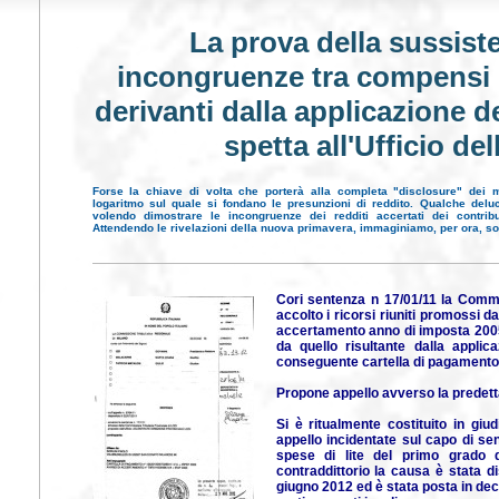
La prova della sussiste
incongruenze tra compensi d
derivanti dalla applicazione de
spetta all'Ufficio de
Forse la chiave di volta che porterà alla completa "disclosure" dei 
logaritmo sul quale si fondano le presunzioni di reddito. Qualche del
volendo dimostrare le incongruenze dei redditi accertati dei contribuen
Attendendo le rivelazioni della nuova primavera, immaginiamo, per ora, solo
Cori sentenza n 17/01/11 la Commi
accolto i ricorsi riuniti promossi d
accertamento anno di imposta 2005
da quello risultante dalla applic
conseguente cartella di pagamento
Propone appello avverso la predett
Si è ritualmente costituito in giu
appello incidentate sul capo di se
spese di lite del primo grado di
contraddittorio la causa è stata d
giugno 2012 ed è stata posta in dec