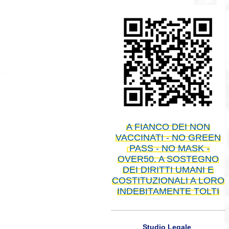
A FIANCO DEI NON
VACCINATI - NO GREEN
PASS - NO MASK -
OVER50. A SOSTEGNO
DEI DIRITTI UMANI E
COSTITUZIONALI A LORO
INDEBITAMENTE TOLTI
Studio Legale