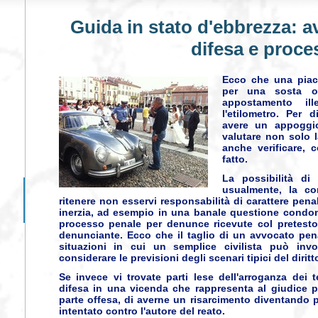
Guida in stato d'ebbrezza: a
difesa e proce
Ecco che una piac
per una sosta o
appostamento il
l'etilometro.
Per di
avere un appoggi
valutare non solo 
anche verificare, 
fatto
.
La possibilità di
usualmente, la cor
ritenere non esservi responsabilità di carattere pena
inerzia, ad esempio in una banale questione condom
processo penale per denunce ricevute col pretesto 
denunciante. Ecco che il taglio di un avvocato pena
situazioni in cui un semplice civilista può invol
considerare le previsioni degli scenari tipici del diritt
Se invece vi trovate parti lese dell'arroganza dei t
difesa in una vicenda che rappresenta al giudice p
parte offesa, di averne un risarcimento diventando p
intentato contro l'autore del reato.