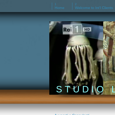
Home
Welcome to Int'l Clients
S T U D I O L