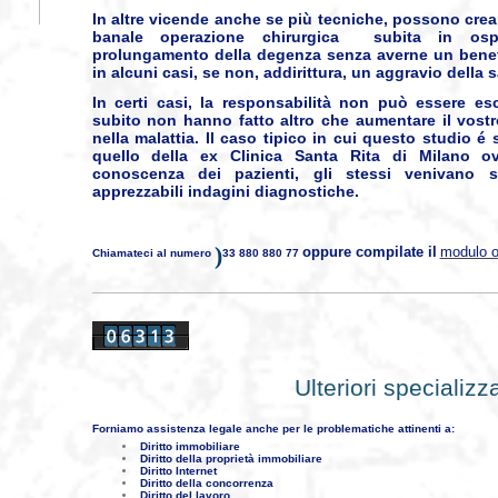
In altre vicende anche se più tecniche, possono crea
banale operazione chirurgica subita in osp
prolungamento della degenza senza averne un benefi
in alcuni casi, se non, addirittura, un aggravio della s
In certi casi, la responsabilità non può essere es
subito non hanno fatto altro che aumentare il vostro
nella malattia. Il caso tipico in cui questo studio 
quello della ex Clinica Santa Rita di Milano ov
conoscenza dei pazienti, gli stessi venivano 
apprezzabili indagini diagnostiche.
)
oppure compilate il
modulo o
Chiamateci al numero
33 880 880 77
Ulteriori specializz
Forniamo assistenza legale anche per le problematiche attinenti a:
Diritto immobiliare
Diritto della proprietà immobiliare
Diritto Internet
Diritto della concorrenza
Diritto del lavoro