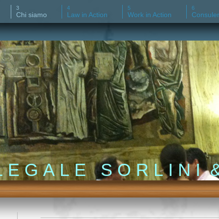
Chi siamo
Law in Action
Work in Action
Consulen
 E G A L E S O R L I N I &