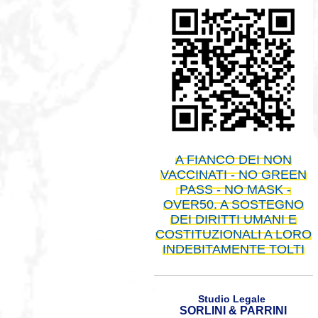
A FIANCO DEI NON
VACCINATI - NO GREEN
PASS - NO MASK -
OVER50. A SOSTEGNO
DEI DIRITTI UMANI E
COSTITUZIONALI A LORO
INDEBITAMENTE TOLTI
Studio Legale
SORLINI & PARRINI