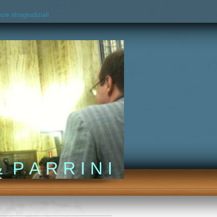
ze stragiudiziali
 P A R R I N I