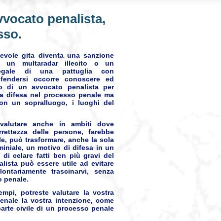
vvocato penalista,
sso.
evole gita diventa una sanzione
 un multaradar illecito o un
legale di una pattuglia con
fendersi occorre conoscere ed
o di un avvocato penalista per
la difesa nel processo penale ma
con un sopralluogo, i luoghi del
 valutare anche in ambiti dove
rettezza delle persone, farebbe
le, può trasformare, anche la sola
iniale, un motivo di difesa in un
di celare fatti ben più gravi del
lista può essere utile ad evitare
ontariamente trascinarvi, senza
o penale.
empi, potreste valutare la vostra
enale la vostra intenzione, come
arte civile di un processo penale