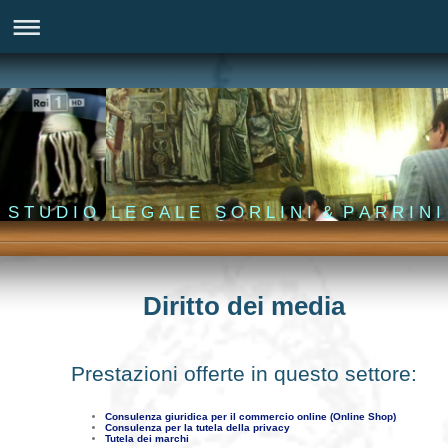
S T U D I O L E G A L E S O R L I N I & P A R R I N I
Diritto dei media
Prestazioni offerte in questo settore:
Consulenza giuridica per il commercio online (Online Shop)
Consulenza per la tutela della privacy
Tutela dei marchi