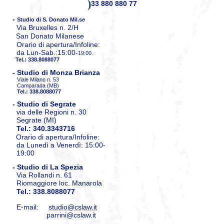
)
33 880 880 77
-
Studio di S. Donato Mil.se
Via Bruxelles n. 2/H
San Donato Milanese
Orario di apertura/Infoline:
da Lun-Sab.:15:00-
19:00 .
Tel.
:
338.8088077
- Studio di Monza Brianza
Viale Milano n. 53
Camparada (MB)
Tel.
:
338.8088077
- Studio di Segrate
via delle Regioni n. 30
Segrate (MI)
Tel.:
340.3343716
Orario di apertura/Infoline:
da Lunedì a Venerdì:
15:00-
19:00
- Studio di
La Spezia
Via Rollandi n. 61
Riomaggiore loc. Manarola
Tel.
:
338.8088077
E-mail:
studio@cslaw.it
parrini@cslaw.it