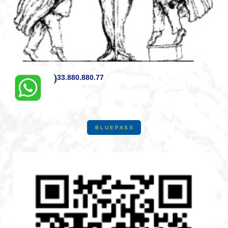
)
33.880.880.77
B L U E P A S S